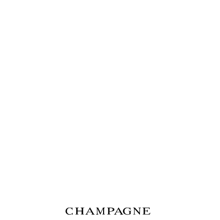
Contactez-nous
Notre Patrimoine
L'art du Champagne
Les cuvées