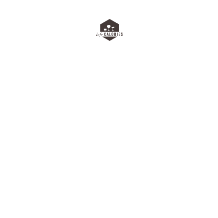
FR
EN
|
L'abus d'alcool est dangereux pour la santé. À consommer avec
modération.